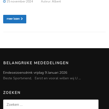
15 november 2024
Auteur:
Albert
meer lezen
BELANGRIJKE MEDEDELINGEN
Eindeseizoensdrink vrijdag 9 Januari 2026
Beste Sportvriend, Eerst en vooral willen wij U
...
ZOEKEN
Zoeken
naar: