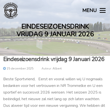
Naar
de
MENU
inhoud
springen
EINDESEIZOENSDRINK
VRIJDAG 9 JANUARI 2026
Eindeseizoensdrink vrijdag 9 Januari 2026
15 december 2025
Auteur:
Albert
Beste Sportvriend, Eerst en vooral willen wij U nogmaals
bedanken voor het vertrouwen in NR Trommelke en U een
sportief en succesvol 2026 wensen. Het seizoen 2025 is
beëindigd, het nieuwe zal niet lang op zich laten wachten.
Dus alweer tijd voor een nieuwe vergunning. We hebben dit