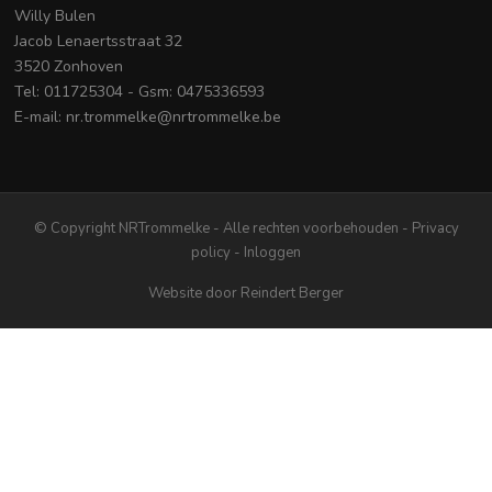
Willy Bulen
Jacob Lenaertsstraat 32
3520 Zonhoven
Tel: 011725304 - Gsm: 0475336593
E-mail: nr.trommelke@nrtrommelke.be
© Copyright NRTrommelke - Alle rechten voorbehouden -
Privacy
policy
-
Inloggen
Website door
Reindert Berger