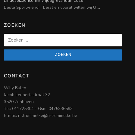
Eindeseizoensdrink vrijdag 9 Januari 2026
Beste Sportvriend, Eerst en vooral willen wij U
...
ZOEKEN
Zoeken
naar:
CONTACT
Willy Bulen
Jacob Lenaertsstraat 32
3520 Zonhoven
Tel: 011725304 - Gsm: 0475336593
E-mail: nr.trommelke@nrtrommelke.be