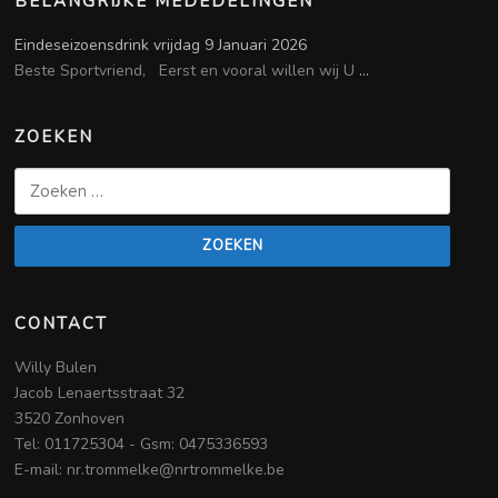
BELANGRIJKE MEDEDELINGEN
Eindeseizoensdrink vrijdag 9 Januari 2026
Beste Sportvriend, Eerst en vooral willen wij U
...
ZOEKEN
Zoeken
naar:
CONTACT
Willy Bulen
Jacob Lenaertsstraat 32
3520 Zonhoven
Tel: 011725304 - Gsm: 0475336593
E-mail: nr.trommelke@nrtrommelke.be